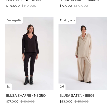
$119.000
$140.000
$77.000
$110.000
Envío gratis
Envío gratis
2x1
2x1
BLUSA SHARPEI - NEGRO
BLUSA SATEN - BEIGE
$77.000
$110.000
$93.000
$155.000