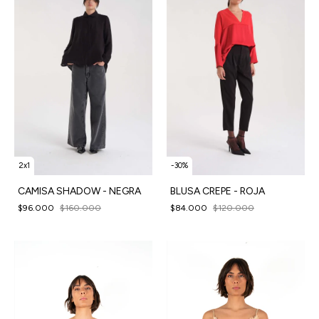
2x1
-
30
%
CAMISA SHADOW - NEGRA
BLUSA CREPE - ROJA
$96.000
$160.000
$84.000
$120.000