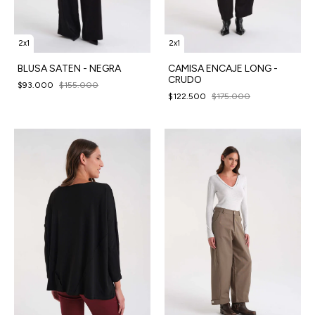
2x1
2x1
BLUSA SATEN - NEGRA
CAMISA ENCAJE LONG -
CRUDO
$93.000
$155.000
$122.500
$175.000