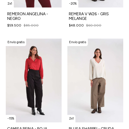
2x1
-
20
%
REMERON ANGELINA -
REMERA V W26 - GRIS
NEGRO
MELANGE
$59.500
$85.000
$48.000
$60.000
Envío gratis
Envío gratis
-
15
%
2x1
CAMISA REINA - ROJA
BLUSA SHARPEI - CRUDA