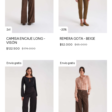
2x1
-
20
%
CAMISA ENCAJE LONG -
REMERA GOTA - BEIGE
VISÓN
$52.000
$65.000
$122.500
$174.000
Envío gratis
Envío gratis