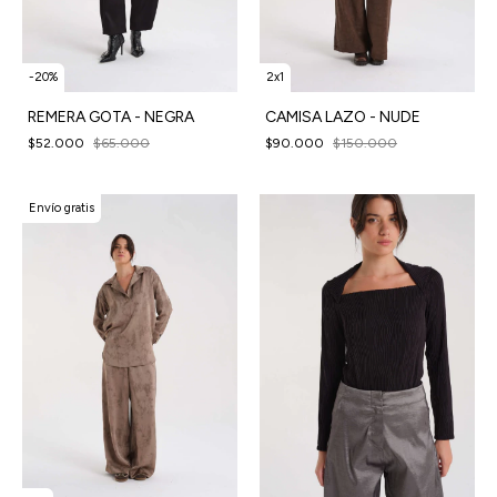
-
20
%
2x1
REMERA GOTA - NEGRA
CAMISA LAZO - NUDE
$52.000
$65.000
$90.000
$150.000
Envío gratis