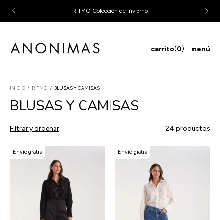
3 CUOTAS SIN MONTO MINIMO & 6 CUOTAS SIN INTERÉS EN
COMPRAS MAYORES A $200.000
carrito
(
0
)
menú
INICIO
/
RITMO
/
BLUSAS Y CAMISAS
BLUSAS Y CAMISAS
Filtrar y ordenar
24 productos
Envío gratis
Envío gratis