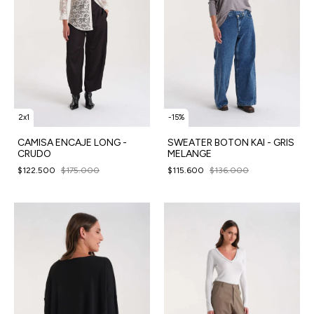
2x1
-
15
%
CAMISA ENCAJE LONG -
SWEATER BOTON KAI - GRIS
CRUDO
MELANGE
$122.500
$175.000
$115.600
$136.000