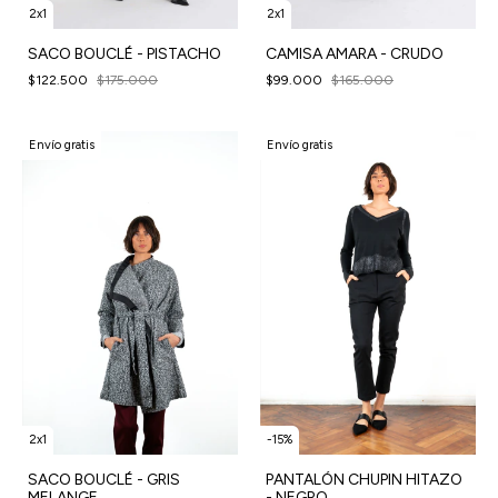
2x1
2x1
SACO BOUCLÉ - PISTACHO
CAMISA AMARA - CRUDO
$122.500
$175.000
$99.000
$165.000
Envío gratis
Envío gratis
2x1
-
15
%
SACO BOUCLÉ - GRIS
PANTALÓN CHUPIN HITAZO
MELANGE
- NEGRO