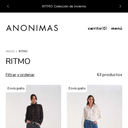
3 CUOTAS SIN MONTO MINIMO & 6 CUOTAS SIN INTERÉS EN
COMPRAS MAYORES A $200.000
carrito
(
0
)
menú
INICIO
/
RITMO
RITMO
Filtrar y ordenar
63 productos
Envío gratis
Envío gratis