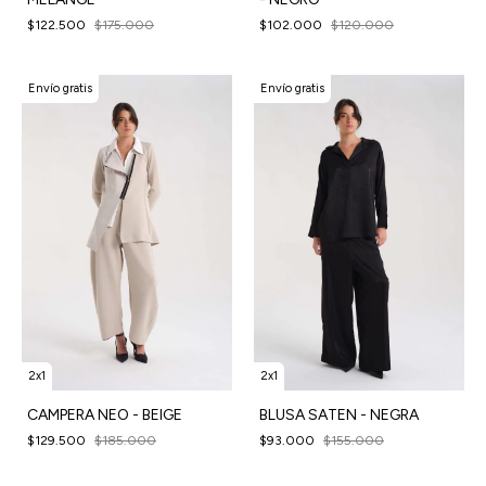
$122.500
$175.000
$102.000
$120.000
Envío gratis
Envío gratis
2x1
2x1
CAMPERA NEO - BEIGE
BLUSA SATEN - NEGRA
$129.500
$185.000
$93.000
$155.000