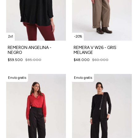
2x1
-
20
%
REMERON ANGELINA -
REMERA V W26 - GRIS
NEGRO
MELANGE
$59.500
$85.000
$48.000
$60.000
Envío gratis
Envío gratis