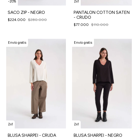
-
20
%
2x1
SACO ZIP - NEGRO
PANTALON COTTON SATEN
- CRUDO
$224.000
$280.000
$77.000
$110.000
Envío gratis
Envío gratis
2x1
2x1
BLUSA SHARPEI - CRUDA
BLUSA SHARPEI - NEGRO