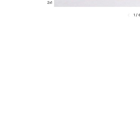
2x1
1
/