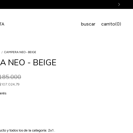
ERÉS EN COMPRAS MAYORES A $200.000
buscar
carrito
0
(
)
TA
S
/
CAMPERA NEO - BEIGE
 NEO - BEIGE
185.000
$107.024,79
terés
cto y todos los de la categoría: 2x1 .