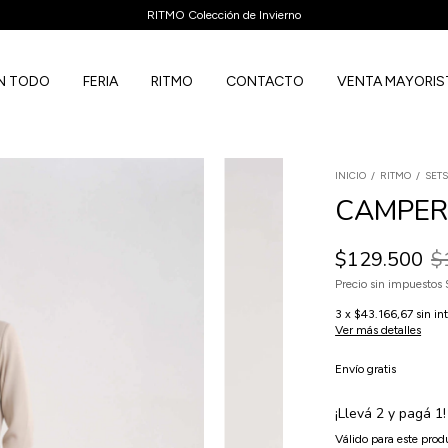
3 CUOTAS SIN MONTO MINIMO & 6 CUOTAS SIN INT
N TODO
FERIA
RITMO
CONTACTO
VENTA MAYORIS
INICIO
/
RITMO
/
SET
CAMPERA
$129.500
$
Precio sin impuestos
3
x
$43.166,67
sin in
Ver más detalles
Envío gratis
¡Llevá 2 y pagá 1!
Válido para este produ