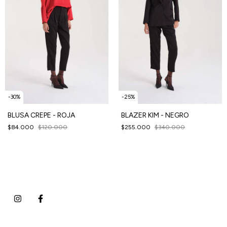
-
30
%
-
25
%
BLUSA CREPE - ROJA
BLAZER KIM - NEGRO
$84.000
$120.000
$255.000
$340.000