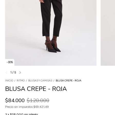
-
30
%
1
/
5
INICIO
/
RITMO
/
BLUSAS Y CAMISAS
/
BLUSA CREPE - ROJA
BLUSA CREPE - ROJA
$84.000
$120.000
Precio sin impuestos
$69.421,49
3
x
$28.000
sin interés