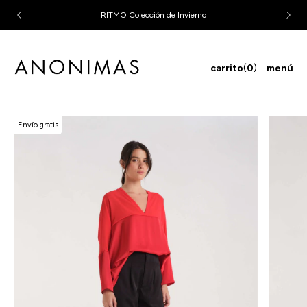
RITMO Colección de Invierno
carrito
(
0
)
menú
Envío gratis