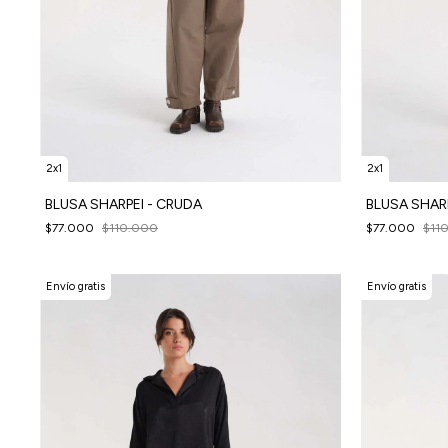
2x1
2x1
BLUSA SHARPEI - CRUDA
BLUSA SHAR
$77.000
$110.000
$77.000
$11
Envío gratis
Envío gratis