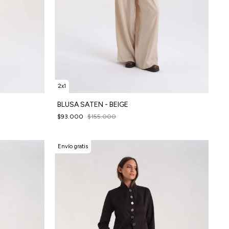
2x1
BLUSA SATEN - BEIGE
$93.000
$155.000
Envío gratis