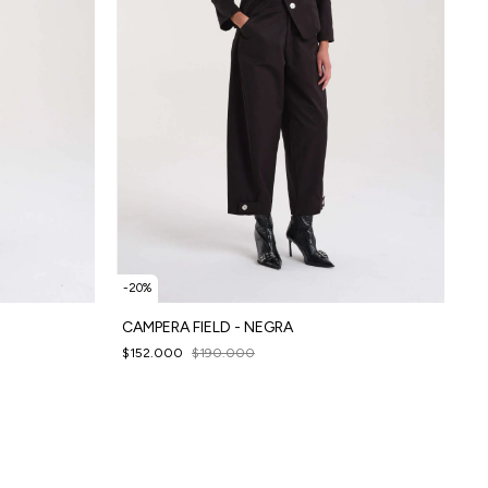
-
20
%
CAMPERA FIELD - NEGRA
$152.000
$190.000