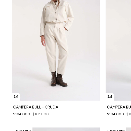
2x1
2x1
CAMPERA BULL - CRUDA
CAMPERA BU
$104.000
$162.000
$104.000
$1