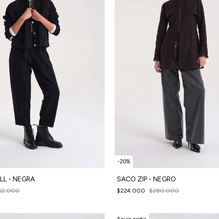
-
20
%
LL - NEGRA
SACO ZIP - NEGRO
62.000
$224.000
$280.000