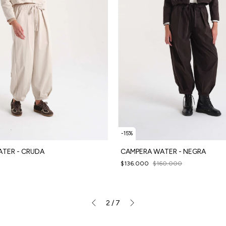
-
15
%
TER - CRUDA
CAMPERA WATER - NEGRA
$136.000
$160.000
2
/
7